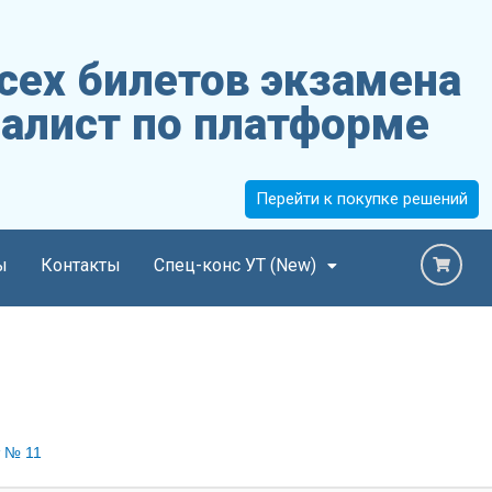
сех билетов экзамена
алист по платформе
Перейти к покупке решений
ы
Контакты
Спец-конс УТ (New)
 № 11