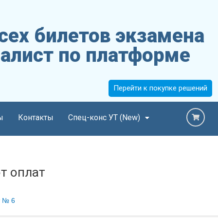
сех билетов экзамена
алист по платформе
Перейти к покупке решений
ы
Контакты
Спец-конс УТ (New)
т оплат
 № 6