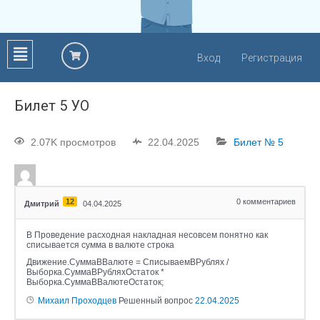
Вход
Регистрация
Билет 5 УО
2.07K просмотров
22.04.2025
Билет № 5
12
0
комментариев
Дмитрий
04.04.2025
В Проведение расходная накладная несовсем понятно как
списывается сумма в валюте строка
Движение.СуммаВВалюте = СписываемВРублях /
Выборка.СуммаВРубляхОстаток *
Выборка.СуммаВВалютеОстаток;
Михаил Проходцев
Решенный вопрос
22.04.2025