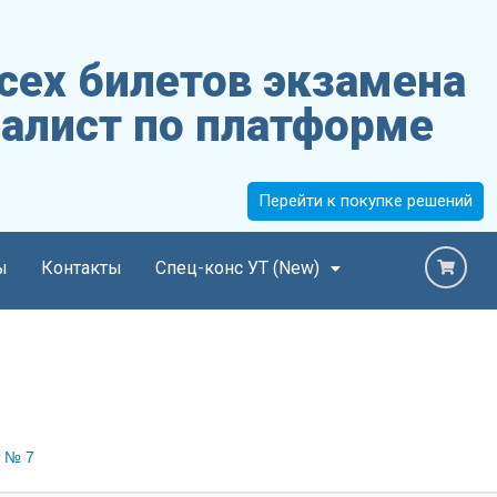
сех билетов экзамена
алист по платформе
Перейти к покупке решений
ы
Контакты
Спец-конс УТ (New)
 № 7