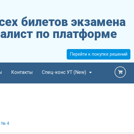
сех билетов экзамена
алист по платформе
Перейти к покупке решений
ы
Контакты
Спец-конс УТ (New)
 № 4