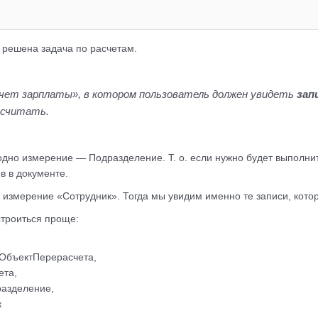
 решена задача по расчетам.
ет зарплаты», в котором пользователь должен увидеть
зап
есчитать.
дно измерение — Подразделение. Т. о. если нужно будет выполнит
в в документе.
 измерение «Сотрудник». Тогда мы увидим именно те записи, кото
строиться проще:
ОбъектПерерасчета,
ета,
азделение,
к