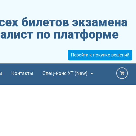
сех билетов экзамена
алист по платформе
Перейти к покупке решений
ы
Контакты
Спец-конс УТ (New)